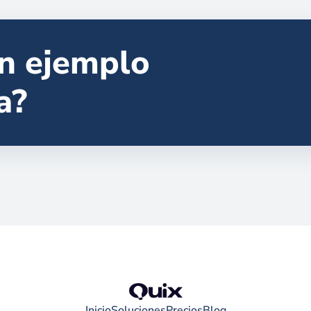
un ejemplo
a?
Inicio
Soluciones
Precios
Blog