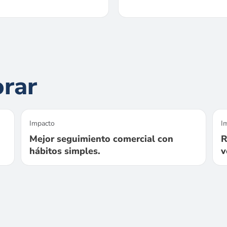
orar
Impacto
I
Mejor seguimiento comercial con
R
hábitos simples.
v