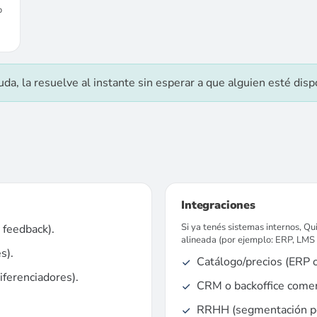
o
da, la resuelve al instante sin esperar a que alguien esté disp
Integraciones
Si ya tenés sistemas internos, Q
 feedback).
alineada (por ejemplo: ERP, LM
s).
Catálogo/precios (ERP o
iferenciadores).
CRM o backoffice comerc
RRHH (segmentación por